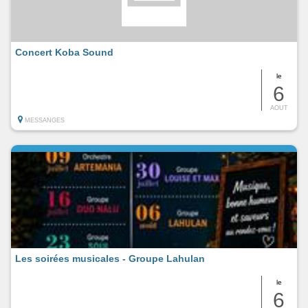
Concert Koba Sound
le
6
AOUT
MESSANGES
Les soirées musicales - Groupe Lahulan
le
6