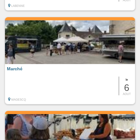
AOUT
LABENNE
Marché
le
6
AOUT
MAGESCQ