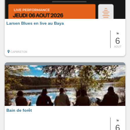
Larsen Blues en live au Baya
le
6
AOUT
CAPBRETON
Bain de forêt
le
6