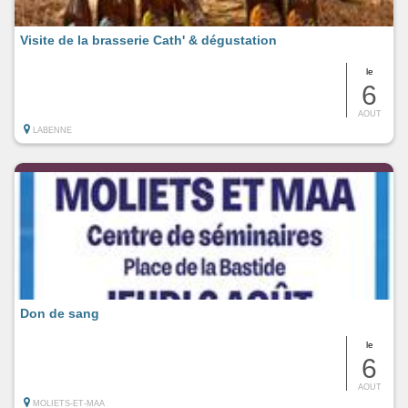
Visite de la brasserie Cath' & dégustation
le
6
AOUT
LABENNE
Don de sang
le
6
AOUT
MOLIETS-ET-MAA