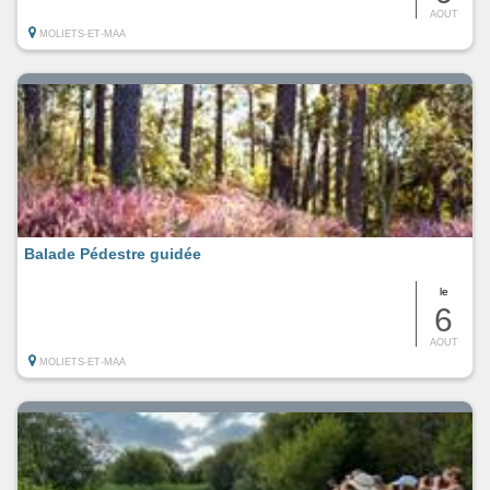
AOUT
MOLIETS-ET-MAA
Balade Pédestre guidée
le
6
AOUT
MOLIETS-ET-MAA