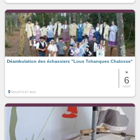
Déambulation des échassiers "Lous Tchanques Chalosse"
le
6
AOUT
MOLIETS-ET-MAA