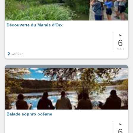
Découverte du Marais d'Orx
le
6
AOUT
LABENNE
Balade sophro océane
le
6