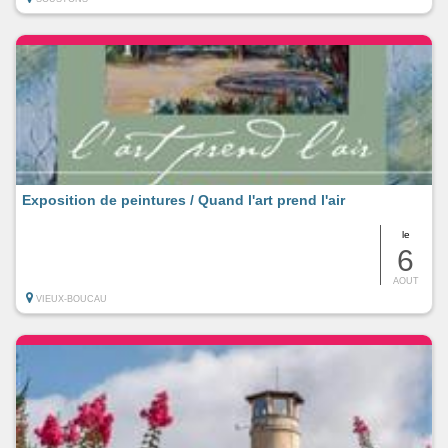
Exposition de peintures / Quand l'art prend l'air
le
6
AOUT
VIEUX-BOUCAU