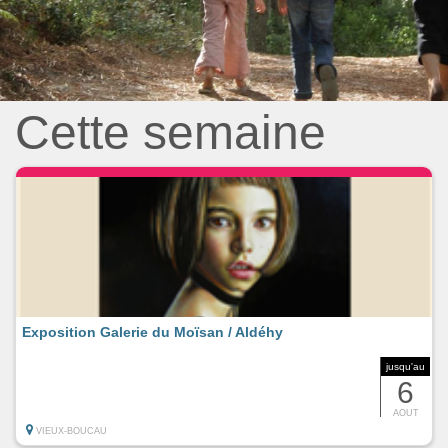
Cette semaine
Exposition Galerie du Moïsan / Aldéhy
jusqu'au
6
AOUT
VIEUX-BOUCAU