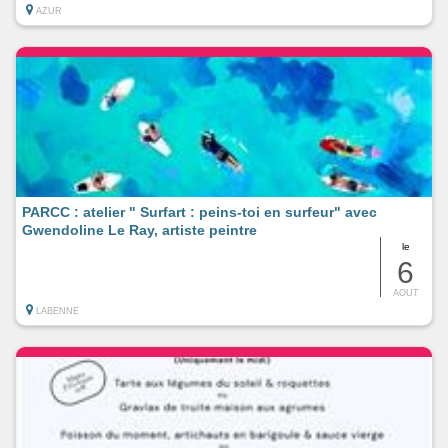
AZUR
PARCC : atelier " Surfart : peins-toi en surfeur" avec
Gwendoline Le Ray, artiste peintre
le
6
AOUT
LABENNE