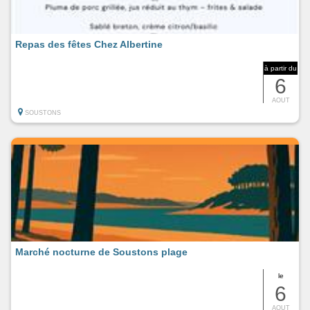
Repas des fêtes Chez Albertine
à partir du
6
AOUT
SOUSTONS
Marché nocturne de Soustons plage
le
6
AOUT