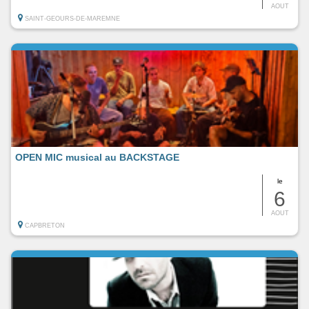
AOUT
SAINT-GEOURS-DE-MAREMNE
OPEN MIC musical au BACKSTAGE
le
6
AOUT
CAPBRETON