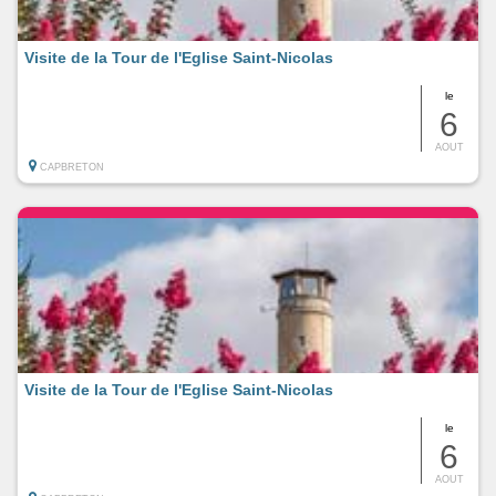
Visite de la Tour de l'Eglise Saint-Nicolas
le
6
AOUT
CAPBRETON
Visite de la Tour de l'Eglise Saint-Nicolas
le
6
AOUT