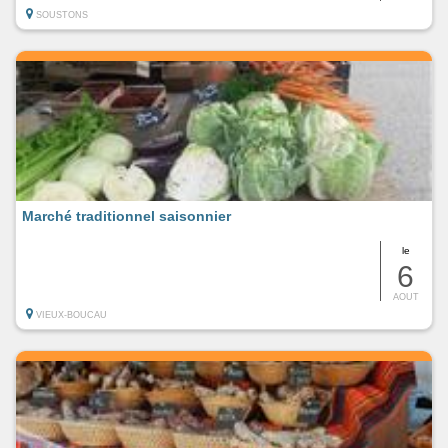
SOUSTONS
Marché traditionnel saisonnier
le
6
AOUT
VIEUX-BOUCAU