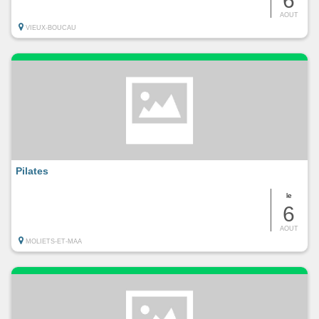
6
AOUT
VIEUX-BOUCAU
Pilates
le
6
AOUT
MOLIETS-ET-MAA